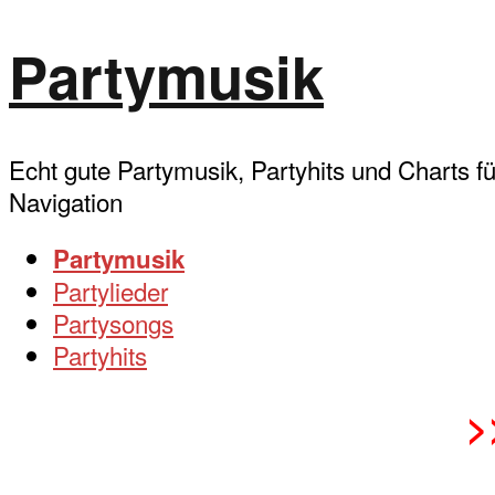
Partymusik
Echt gute Partymusik, Partyhits und Charts fü
Zum
Navigation
Inhalt
Partymusik
springen
Partylieder
Partysongs
Partyhits
>