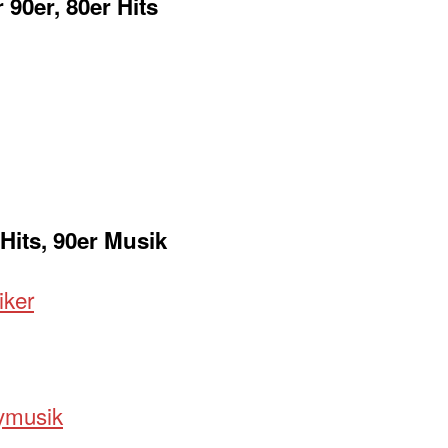
 90er, 80er Hits
 Hits, 90er Musik
iker
tymusik